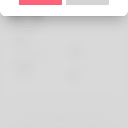
Profil bilgisi
Temel
Cinsiyet
Erkek
tercih edilen dil
english
Görünüyor
Yükseklik
178cm
Saç rengi
Siyah
telif hakkı © 2026 MateMe. Tüm hakları Saklıdır.