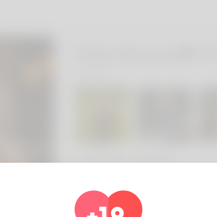
Polina Newator
, 2
Spagna
Informazioni sul profilo
Di base
Genere
Maschio
Lingua preferita
english